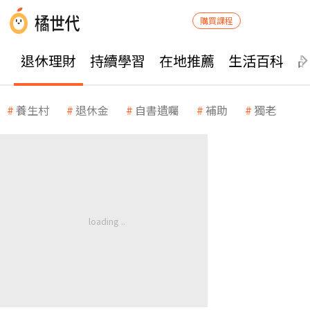
購買課程
退休理財
持續學習
在地推薦
生活百科
養生村
退休金
自書遺囑
補助
獨老