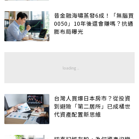
昔金融海嘯蒸發6成！「無腦買
0050」10年後還會賺嗎？抗通
膨布局曝光
台灣人買爆日本房市？從投資
到避險「第二居所」已成橘世
代資產配置新思維
認真記帳存股，為何資產沒變