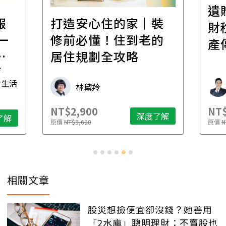
遺
報
打造安心住的家｜裝
財
一
修前必懂！住到老的
產
一
居住規劃全攻略
先
毒生活
林黛羚
NT$2,900
NT$
深度了解
了解
原價
NT$5,600
原價
N
相關文章
股災想撿便宜卻沒錢？她善用
「2水庫」聰明理財：不賣股也