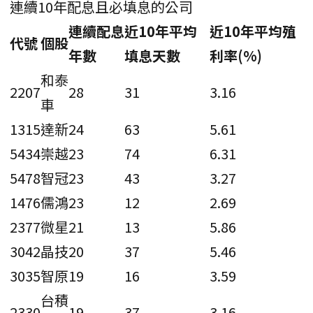
連續10年配息且必填息的公司
連續配息
近10年平均
近10年平均殖
代號
個股
年數
填息天數
利率(%)
和泰
2207
28
31
3.16
車
1315
達新
24
63
5.61
5434
崇越
23
74
6.31
5478
智冠
23
43
3.27
1476
儒鴻
23
12
2.69
2377
微星
21
13
5.86
3042
晶技
20
37
5.46
3035
智原
19
16
3.59
台積
2330
19
37
3.16