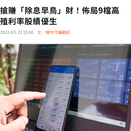
搶賺「除息早鳥」財！佈局9檔高
殖利率股績優生
2022-03-23 15:00
文／橘世代編輯部