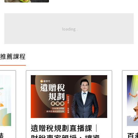
推薦課程
│
百老匯踢踏舞｜穿越
高
資