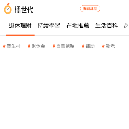
購買課程
退休理財
持續學習
在地推薦
生活百科
養生村
退休金
自書遺囑
補助
獨老