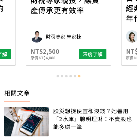
經典，踏出爵士黃金
場！
年代
家
承
學魚老師 Michelle
NT$6,800
NT$
了解
深度了解
原價
NT$8,200
原價
N
…
相關文章
股災想撿便宜卻沒錢？她善用
「2水庫」聰明理財：不賣股也
能多賺一筆