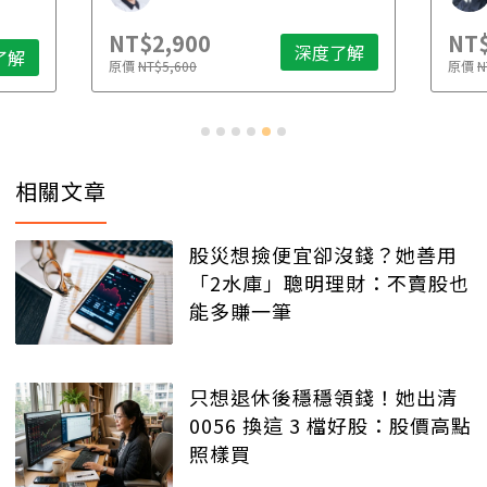
NT$2,900
NT$
深度了解
了解
原價
NT$5,600
原價
N
相關文章
股災想撿便宜卻沒錢？她善用
「2水庫」聰明理財：不賣股也
能多賺一筆
只想退休後穩穩領錢！她出清
0056 換這 3 檔好股：股價高點
照樣買