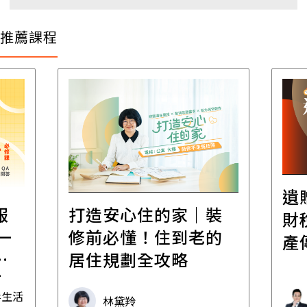
推薦課程
遺
報
打造安心住的家｜裝
財
一
修前必懂！住到老的
產
一
居住規劃全攻略
先
毒生活
林黛羚