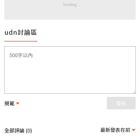
udn討論區
規範
發布
最新發表在前
全部評論 (
)
0