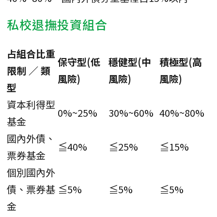
私校退撫投資組合
占組合比重
保守型(低
穩健型(中
積極型(高
限制 ∕ 類
風險)
風險)
風險)
型
資本利得型
0%~25%
30%~60%
40%~80%
基金
國內外債、
≦40%
≦25%
≦15%
票券基金
個別國內外
債、票券基
≦5%
≦5%
≦5%
金