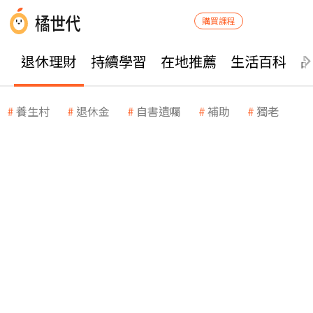
購買課程
退休理財
持續學習
在地推薦
生活百科
養生村
退休金
自書遺囑
補助
獨老