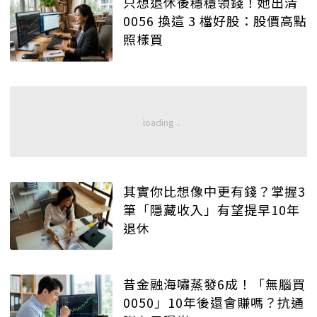
只想退休後穩穩領錢！她出清
0056 換這 3 檔好股：股價高點
照樣買
其實你比想像中更有錢？掌握3
筆「隱藏收入」有望提早10年
退休
昔金融海嘯蒸發6成！「無腦買
0050」10年後還會賺嗎？抗通