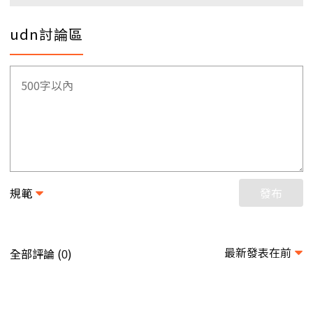
udn討論區
規範
發布
最新發表在前
全部評論 (
)
0