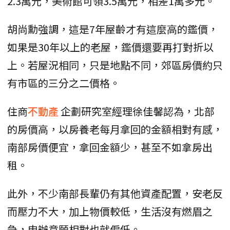
2.3萬元，美術館可領3.5萬元，相差1萬多元。
胡尚勳強調，這是7年屋齡才有這麼高的鑑價，
如果是30年以上的老屋，鑑價還要再打對折以
上。若屋況相同，只是地點不同，郊區房價約只
有市區的三分之二價格。
住商
不動產
企劃研究室經理徐佳馨認為，北部
的房價高，以房養老每月拿回的金額相對有感，
南部房價便宜，拿回金額少，甚至不如拿房出
租。
此外，不少南部長輩仍有其他資產配置，安老反
而壓力不大，加上物價較低，生活沒有燃眉之
急，申辦意願相對也就偏低。