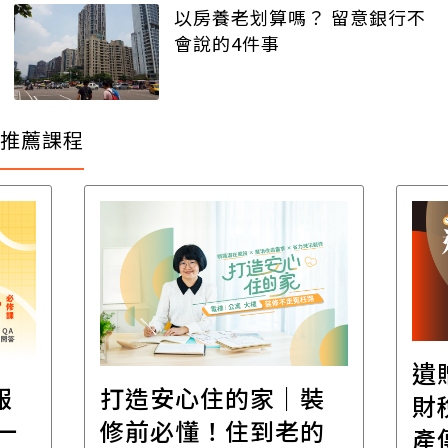
以房養老划算嗎？ 留意銀行不
會說的4件事
推薦課程
遺
報
打造安心住的家｜裝
財
一
修前必懂！住到老的
產