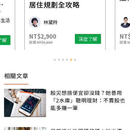
一
居住規劃全攻略
先
毒生活
林黛羚
NT$2,900
NT$
深度了解
了解
原價
NT$5,600
原價
N
相關文章
股災想撿便宜卻沒錢？她善用
「2水庫」聰明理財：不賣股也
能多賺一筆