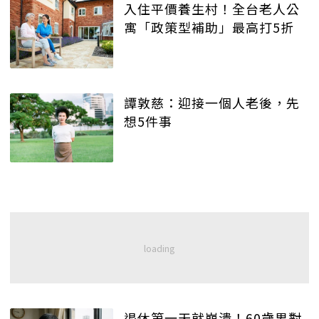
入住平價養生村！全台老人公
寓「政策型補助」最高打5折
譚敦慈：迎接一個人老後，先
想5件事
退休第一天就崩潰！60歲男對