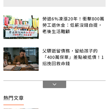
勞退6%凍漲20年！衝擊800萬
勞工退休金：低薪沒錢自提，
老後生活難顧
父驟逝留債務，留給孩子的
「400萬保單」差點被抵債！1
招挽回救命錢
熱門文章