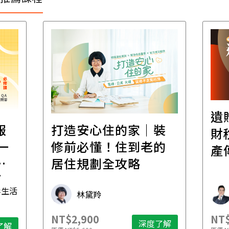
遺
報
打造安心住的家｜裝
財
一
修前必懂！住到老的
產
一
居住規劃全攻略
先
毒生活
林黛羚
NT$2,900
NT$
深度了解
了解