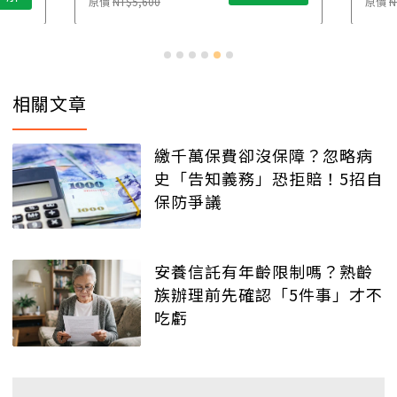
原價
NT$5,600
原價
N
相關文章
繳千萬保費卻沒保障？忽略病
史「告知義務」恐拒賠！5招自
保防爭議
安養信託有年齡限制嗎？熟齡
族辦理前先確認「5件事」才不
吃虧