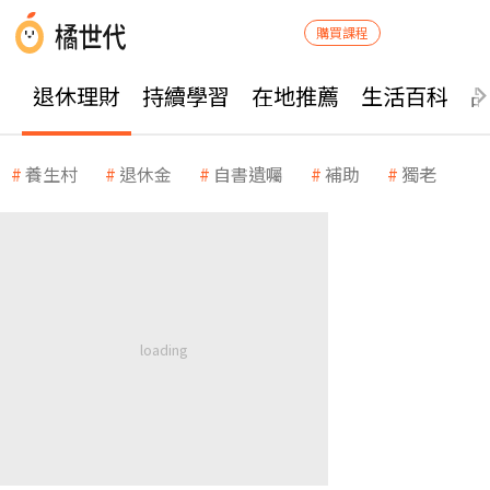
購買課程
退休理財
持續學習
在地推薦
生活百科
養生村
退休金
自書遺囑
補助
獨老