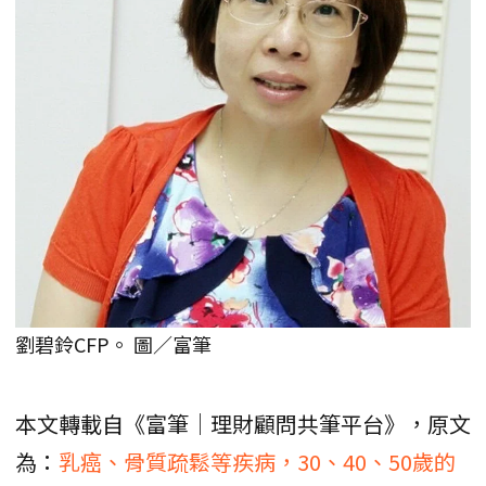
劉碧鈴CFP。 圖／富筆
本文轉載自《富筆｜理財顧問共筆平台》，原文
為：
乳癌、骨質疏鬆等疾病，30、40、50歲的