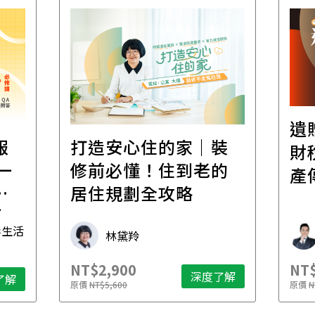
遺
報
打造安心住的家｜裝
財
一
修前必懂！住到老的
產
一
居住規劃全攻略
先
毒生活
林黛羚
NT$2,900
NT$
深度了解
了解
原價
NT$5,600
原價
N