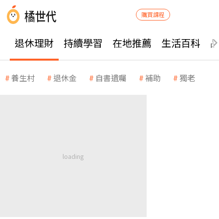
購買課程
退休理財
持續學習
在地推薦
生活百科
養生村
退休金
自書遺囑
補助
獨老