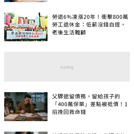
勞退6%凍漲20年！衝擊800萬
勞工退休金：低薪沒錢自提，
老後生活難顧
父驟逝留債務，留給孩子的
「400萬保單」差點被抵債！1
招挽回救命錢