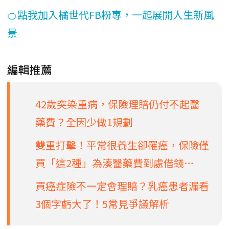
🍊點我加入橘世代FB粉專，一起展開人生新風
景
編輯推薦
42歲突染重病，保險理賠仍付不起醫
藥費？全因少做1規劃
雙重打擊！平常很養生卻罹癌，保險僅
買「這2種」為湊醫藥費到處借錢…
買癌症險不一定會理賠？乳癌患者漏看
3個字虧大了！5常見爭議解析