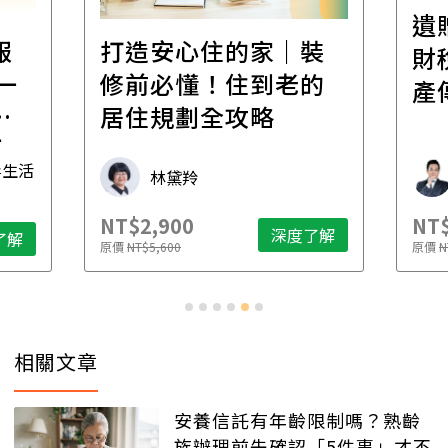
遺
報
打造安心住的家｜裝
財
一
修前必懂！住到老的
產
一
居住規劃全攻略
先
毒生活
林黛羚
NT$2,900
NT$
深度了解
了解
原價
NT$5,600
原價
N
相關文章
安養信託有年齡限制嗎？熟齡
族辦理前先確認「5件事」才不