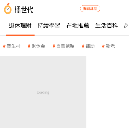
購買課程
退休理財
持續學習
在地推薦
生活百科
養生村
退休金
自書遺囑
補助
獨老