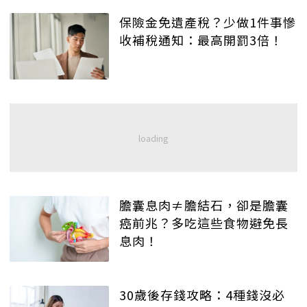
保險金免遺產稅？少做1件事慘
收補稅通知：最高開罰3倍！
膽囊息肉≠膽結石，卻是膽囊
癌前兆？多吃這些食物避免長
息肉！
30歲後存錢攻略：4種錢沒必