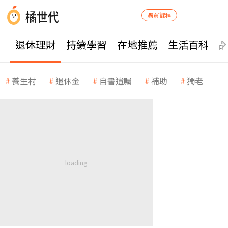
購買課程
退休理財
持續學習
在地推薦
生活百科
養生村
退休金
自書遺囑
補助
獨老