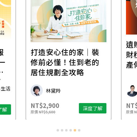
遺
報
打造安心住的家｜裝
財
一
修前必懂！住到老的
產
一
居住規劃全攻略
先
毒生活
林黛羚
NT$2,900
NT$
深度了解
了解
原價
NT$5,600
原價
N