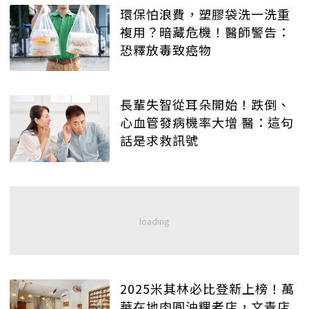
環保怕浪費，塑膠袋洗一洗重
複用？暗藏危機！醫師警告：
恐釋放毒致癌物
長輩失智從耳朵開始！跌倒、
心血管發病機率大增 醫：這句
話是求救訊號
2025米其林必比登新上榜！萬
華在地肉圓油粿老店，文青店