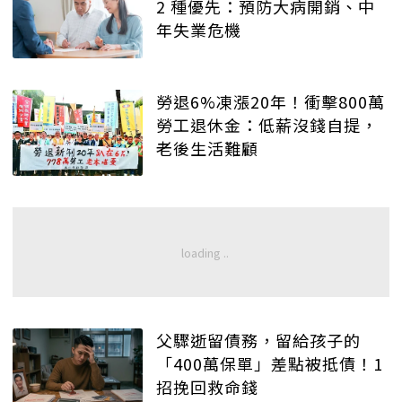
2 種優先：預防大病開銷、中
年失業危機
勞退6%凍漲20年！衝擊800萬
勞工退休金：低薪沒錢自提，
老後生活難顧
父驟逝留債務，留給孩子的
「400萬保單」差點被抵債！1
招挽回救命錢