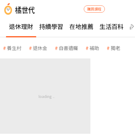
購買課程
退休理財
持續學習
在地推薦
生活百科
養生村
退休金
自書遺囑
補助
獨老