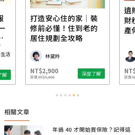
遺
報
打造安心住的家｜裝
財
一
修前必懂！住到老的
產
一
居住規劃全攻略
先
毒生活
林黛羚
NT$2,900
NT$
深度了解
了解
原價
NT$5,600
原價
N
相關文章
年過 40 才開始買保險？記得這