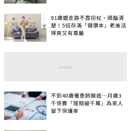
91歲嬤走路不靠拐杖、頭腦清
楚！5招存滿「健康本」老後活
得爽又有尊嚴
不到40歲罹患肺腺癌…月繳3
千保費「理賠破千萬」為家人
留下保護傘