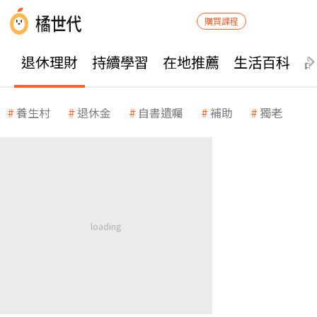
購買課程
退休理財
持續學習
在地推薦
生活百科
養生村
退休金
自書遺囑
補助
獨老