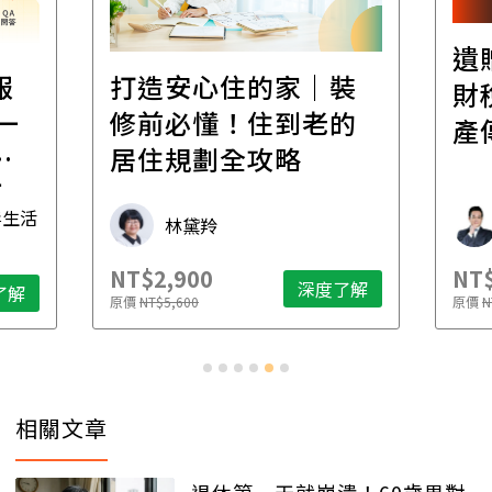
遺
報
打造安心住的家｜裝
財
一
修前必懂！住到老的
產
一
居住規劃全攻略
先
毒生活
林黛羚
NT$2,900
NT$
深度了解
了解
原價
NT$5,600
原價
N
相關文章