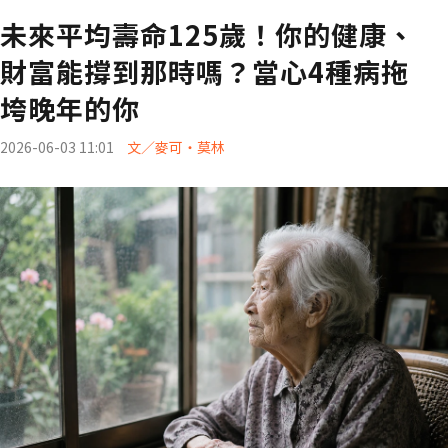
未來平均壽命125歲！你的健康、
財富能撐到那時嗎？當心4種病拖
垮晚年的你
2026-06-03 11:01
文／麥可・莫林