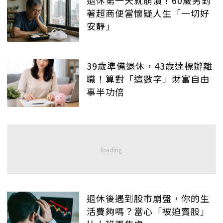
退休第一天就崩潰！60歲男對
著超商便當懷疑人生「一切好
安靜」
39歲準備退休，43歲達標辦離
職！算對「這數字」財富自由
事半功倍
退休後遇到股市崩盤，你的生
活費夠嗎？當心「被迫賣股」