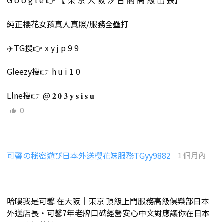
G o o g l e 👉 【 東 京 大 阪 汐 音 閣 高 級 出 張】
純正櫻花女孩真人真照/服務全壘打
✈️TG搜👉 x y j p 9 9
Gleezy搜👉 h u i 1 0
Llne搜👉 @ 𝟐 𝟎 𝟑 𝐲 𝐬 𝐢 𝐬 𝐮
0
可馨の秘密遊び日本外送櫻花妹服務TGyy9882
1 個月內
哈嘍我是可馨 在大阪｜東京 頂級上門服務高級俱樂部日本
外送店長・可馨7年老牌口碑經營安心中文對應讓你在日本