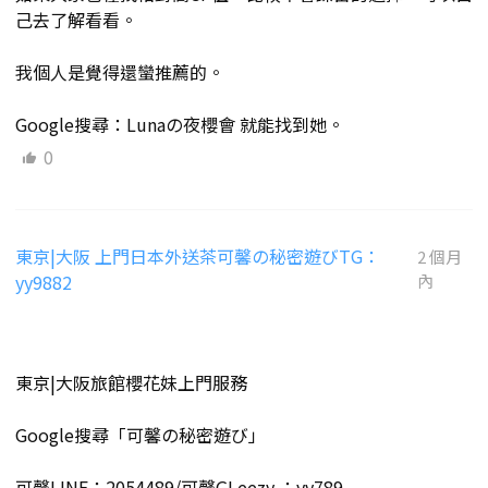
己去了解看看。
我個人是覺得還蠻推薦的。
Google搜尋：Lunaの夜櫻會 就能找到她。
0
東京|大阪 上門日本外送茶可馨の秘密遊びTG：
2 個月
yy9882
內
東京|大阪旅館櫻花妹上門服務
Google搜尋「可馨の秘密遊び」
可馨LINE：2054489/可馨GLeezy ：yy789