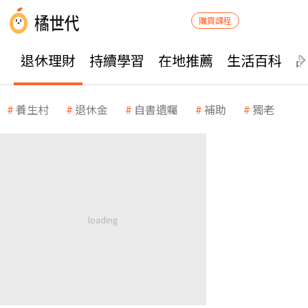
購買課程
退休理財
持續學習
在地推薦
生活百科
養生村
退休金
自書遺囑
補助
獨老