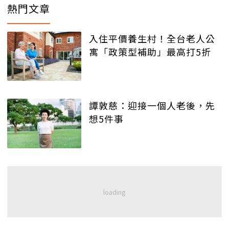
熱門文章
入住平價養生村！全台老人公
寓「政策型補助」最高打5折
譚敦慈：迎接一個人老後，先
想5件事