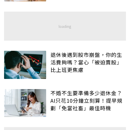
退休後遇到股市崩盤，你的生
活費夠嗎？當心「被迫賣股」
比上班更焦慮
不婚不生要準備多少退休金？
AI只花10分鐘立刻算！提早規
劃「免當社畜」最佳時機