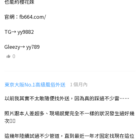
也能約櫻花妹
官網：fb664.com/
TG→ yy9882
Gleezy→ yy789
0
東京大阪No.1高級風俗外送
1 個月內
以前我其實不太敢隨便找外送，因為真的踩過不少雷……
照片跟本人差超多、現場感覺完全不一樣的狀況發生過好幾
次😵‍💫
這幾年陸續試過不少管道，直到最近一年才固定找現在這位