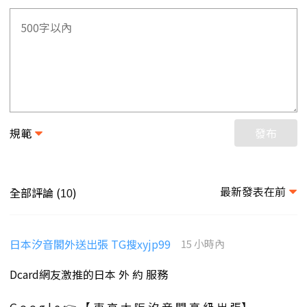
規範
發布
最新發表在前
全部評論 (
)
10
日本汐音閣外送出張 TG搜xyjp99
15 小時內
Dcard網友激推的日本 外 約 服務