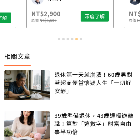
NT$2,900
NT$
深度了解
了解
原價
NT$5,600
原價
N
相關文章
退休第一天就崩潰！60歲男對
著超商便當懷疑人生「一切好
安靜」
39歲準備退休，43歲達標辦離
職！算對「這數字」財富自由
事半功倍