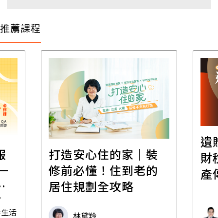
推薦課程
遺
報
打造安心住的家｜裝
財
一
修前必懂！住到老的
產
一
居住規劃全攻略
先
毒生活
林黛羚