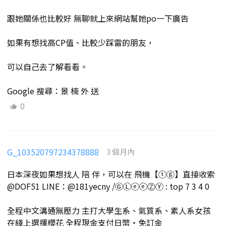
跟她關係也比較好 無聊就上來網站幫她po一下廣告
如果有想找高CP值、比較少踩雷的朋友，
可以自己去了解看看。
Google 搜尋：景 楠 外 送
0
G_103520797234378888
3 個月內
日本深夜如果想找人 陪 伴，可以在 飛機【ⓣⓖ】直接收索
@DOF51 LINE：@181yecny /ⒼⓁⓔⓔⓏⓎ : top 7 3 4 0
全程中文溝通無壓力 主打大學生系、氣質系、素人系女孩
在綫上選擇櫻花 全程現金支付日幣・免訂金