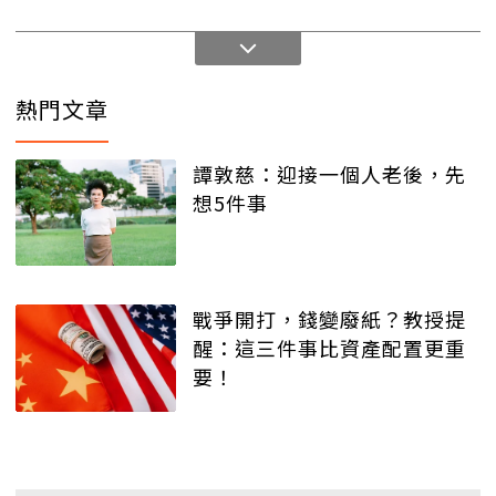
熱門文章
譚敦慈：迎接一個人老後，先
想5件事
戰爭開打，錢變廢紙？教授提
醒：這三件事比資產配置更重
要！