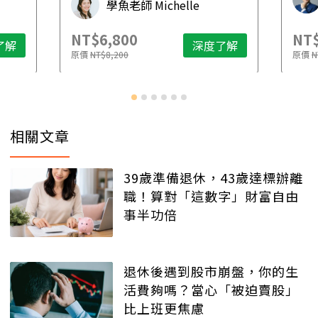
傳承大師 蘇家宏律師
NT$3,888
NT$
了解
深度了解
原價
NT$5,888
原價
N
相關文章
39歲準備退休，43歲達標辦離
職！算對「這數字」財富自由
事半功倍
退休後遇到股市崩盤，你的生
活費夠嗎？當心「被迫賣股」
比上班更焦慮