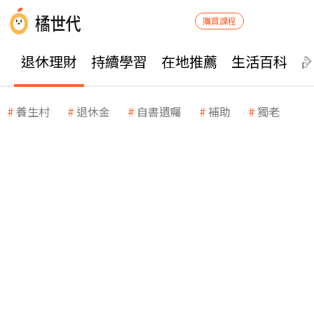
購買課程
退休理財
持續學習
在地推薦
生活百科
養生村
退休金
自書遺囑
補助
獨老