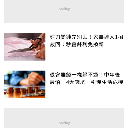
剪刀變鈍先別丟！家事達人1招
救回：秒變鋒利免換新
很會賺錢一樣躲不過！中年後
最怕「4大錢坑」引爆生活危機