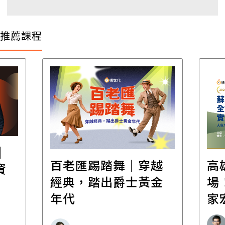
推薦課程
越
高雄首場，重磅登
2
金
場！2026高雄場 - 蘇
管
家宏的全方位財富傳
雷
承｜實體工作坊
場
恩典法律事務所創辦人 財富