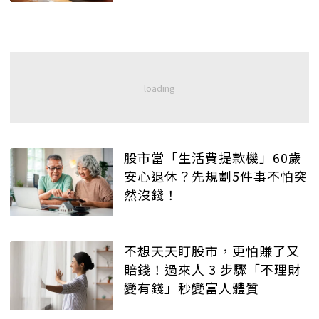
股市當「生活費提款機」60歲
安心退休？先規劃5件事不怕突
然沒錢！
不想天天盯股市，更怕賺了又
賠錢！過來人 3 步驟「不理財
變有錢」秒變富人體質