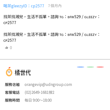
喝茶gleezyID：cp2577
7 個月內
找茶找湘兒，生活不孤單。諮詢 ᴛɢ：ʙғᴡ529 / ɢʟᴇᴇᴢʏ：
ᴄᴘ2577
找茶找湘兒，生活不孤單。諮詢 ᴛɢ：ʙғᴡ529 / ɢʟᴇᴇᴢʏ：
ᴄᴘ2577
0
服務信箱
orangevip@udngroup.com
客服電話
(02)2649-1681按2
服務時間
每日 9:00～18:00