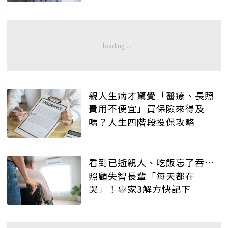
親人生病才驚覺「醫療、長照
費用不便宜」買保險來得及
嗎？人生四階段投保攻略
看到已逝親人、吃飯忘了吞…
照顧失智長輩「每天都在
哭」！專家3解方快記下