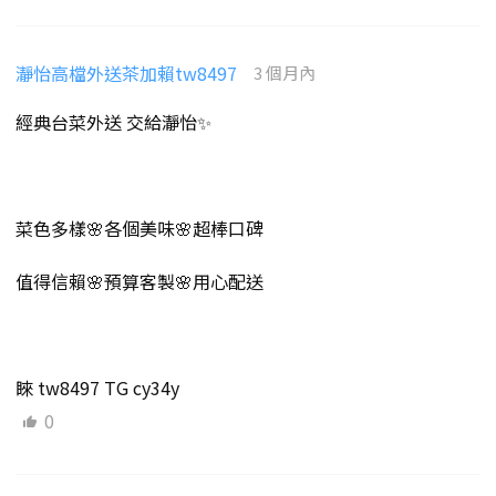
瀞怡高檔外送茶加賴tw8497
3 個月內
經典台菜外送 交給瀞怡✨
菜色多樣🌸各個美味🌸超棒口碑
值得信賴🌸預算客製🌸用心配送
睞 tw8497 TG cy34y
0