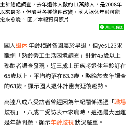
主計總處調查，去年退休人數約11萬餘人，是2008年
以來最多，但隨著各種條件改變，國人退休年齡可能
愈來愈晚。 圖／本報資料照片
用LINE傳送
國人
退休
年齡相對各國屬於早退，但yes123求
職網「熟齡勞工生活困境調查」針對45歲以上
熟齡者調查發現，近三成上班族將退休年齡訂在
65歲以上，平均約落在63.3歲，略晚於去年調查
的63歲，顯示國人退休計畫有延後趨勢。
高達八成八受訪者曾經因為年紀關係遇過「
職場
歧視」，八成三受訪表示求職時，遭遇最大困難
是年齡問題，顯示
年齡歧視
狀況嚴重。