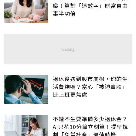
職！算對「這數字」財富自由
事半功倍
退休後遇到股市崩盤，你的生
活費夠嗎？當心「被迫賣股」
比上班更焦慮
不婚不生要準備多少退休金？
AI只花10分鐘立刻算！提早規
劃「免當社畜」最佳時機