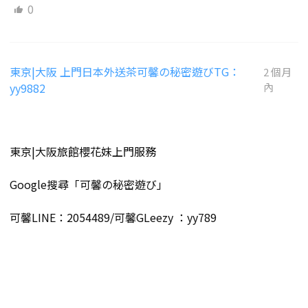
0
東京|大阪 上門日本外送茶可馨の秘密遊びTG：
2 個月
yy9882
內
東京|大阪旅館櫻花妹上門服務
Google搜尋「可馨の秘密遊び」
可馨LINE：2054489/可馨GLeezy ：yy789