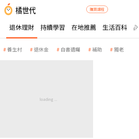
購買課程
退休理財
持續學習
在地推薦
生活百科
養生村
退休金
自書遺囑
補助
獨老