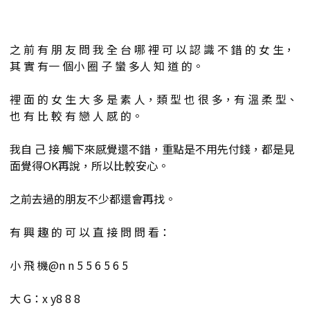
之 前 有 朋 友 問 我 全 台 哪 裡 可 以 認 識 不 錯 的 女 生，
其 實 有一 個小 圈 子 蠻 多人 知 道 的。
裡 面 的 女 生 大 多 是 素 人，類 型 也 很 多，有 溫 柔 型、
也 有 比 較 有 戀 人 感 的。
我自 己 接 觸下來感覺還不錯，重點是不用先付錢，都是見
面覺得OK再說，所以比較安心。
之前去過的朋友不少都還會再找。
有 興 趣 的 可 以 直 接 問 問 看：
小 飛 機@n n 5 5 6 5 6 5
大 G：x y8 8 8