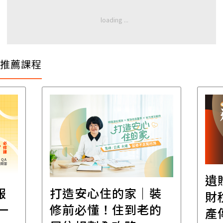
推薦課程
遺
報
打造安心住的家｜裝
財
一
修前必懂！住到老的
產