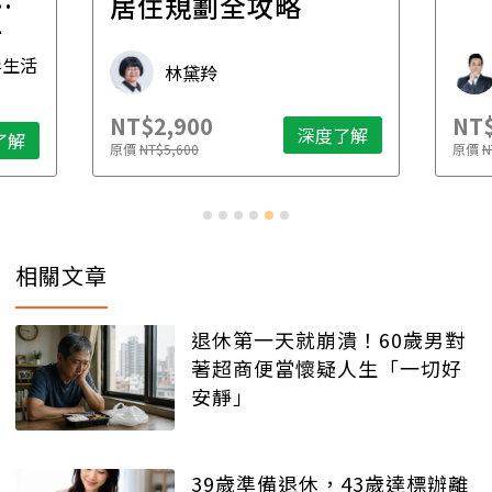
一
居住規劃全攻略
先
毒生活
林黛羚
NT$2,900
NT$
深度了解
了解
原價
NT$5,600
原價
N
相關文章
退休第一天就崩潰！60歲男對
著超商便當懷疑人生「一切好
安靜」
39歲準備退休，43歲達標辦離