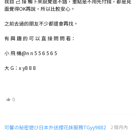
我自 己 接 觸下來感覺還不錯，重點是不用先付錢，都是見
面覺得OK再說，所以比較安心。
之前去過的朋友不少都還會再找。
有 興 趣 的 可 以 直 接 問 問 看：
小 飛 機@n n 5 5 6 5 6 5
大 G：x y8 8 8
0
可馨の秘密遊び日本外送櫻花妹服務TGyy9882
2 個月內