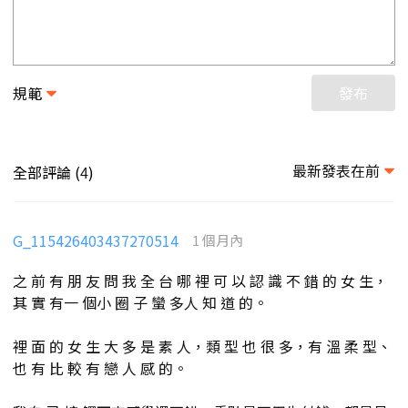
規範
發布
最新發表在前
全部評論 (
)
4
G_115426403437270514
1 個月內
之 前 有 朋 友 問 我 全 台 哪 裡 可 以 認 識 不 錯 的 女 生，
其 實 有一 個小 圈 子 蠻 多人 知 道 的。
裡 面 的 女 生 大 多 是 素 人，類 型 也 很 多，有 溫 柔 型、
也 有 比 較 有 戀 人 感 的。