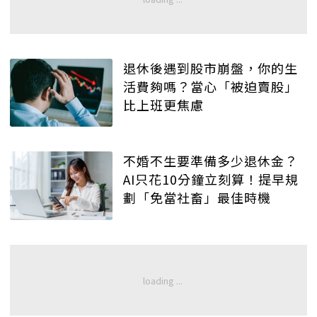
退休後遇到股市崩盤，你的生
活費夠嗎？當心「被迫賣股」
比上班更焦慮
不婚不生要準備多少退休金？
AI只花10分鐘立刻算！提早規
劃「免當社畜」最佳時機