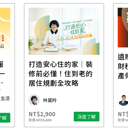
遺
報
打造安心住的家｜裝
財
一
修前必懂！住到老的
產
一
居住規劃全攻略
先
毒生活
林黛羚
NT$2,900
NT$
深度了解
了解
原價
NT$5,600
原價
N