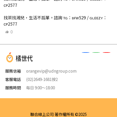
ᴄᴘ2577
找茶找湘兒，生活不孤單。諮詢 ᴛɢ：ʙғᴡ529 / ɢʟᴇᴇᴢʏ：
ᴄᴘ2577
0
服務信箱
orangevip@udngroup.com
客服電話
(02)2649-1681按2
服務時間
每日 9:00～18:00
聯合線上公司 著作權所有 ©2025