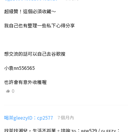
超級贊！這個必須收藏～
我自己也有整理一些私下心得分享
想交流的話可以自己去谷歌搜
小袁nn556565
也許會有意外收穫喔
0
喝茶gleezyID：cp2577
7 個月內
找茶找湘兒，生活不孤單。諮詢 ᴛɢ：ʙғᴡ529 / ɢʟᴇᴇᴢʏ：