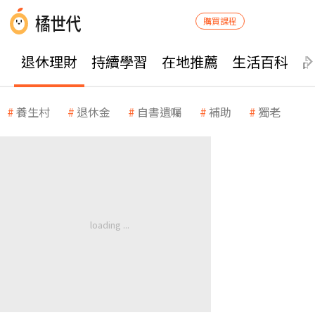
購買課程
退休理財
持續學習
在地推薦
生活百科
養生村
退休金
自書遺囑
補助
獨老