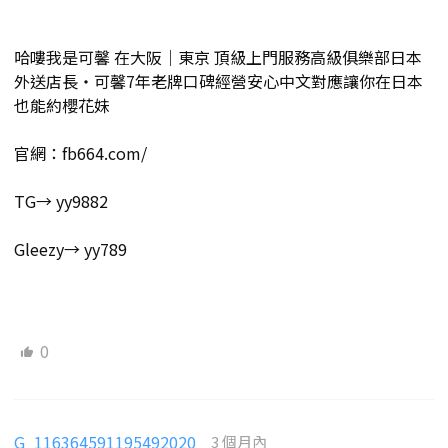
哈嘍我是可馨 在大阪｜東京 頂級上門服務高級俱樂部日本
外送店長・可馨7年老牌口碑經營安心中文對應讓你在日本
也能約櫻花妹
官網：fb664.com/
TG→ yy9882
Gleezy→ yy789
0
G_116364591195492020
3 個月內