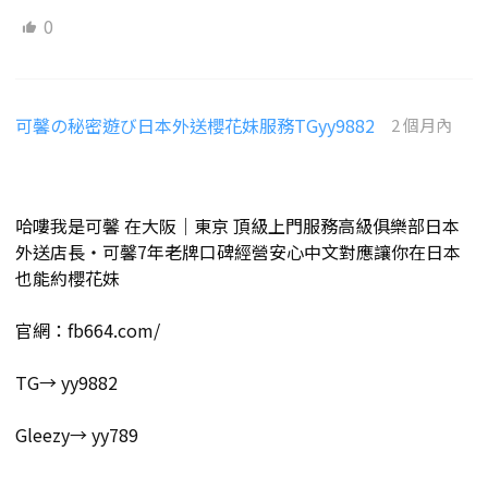
0
可馨の秘密遊び日本外送櫻花妹服務TGyy9882
2 個月內
哈嘍我是可馨 在大阪｜東京 頂級上門服務高級俱樂部日本
外送店長・可馨7年老牌口碑經營安心中文對應讓你在日本
也能約櫻花妹
官網：fb664.com/
TG→ yy9882
Gleezy→ yy789