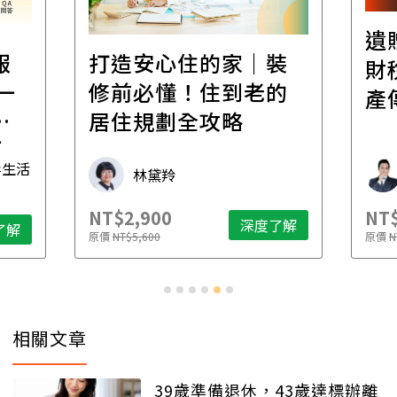
遺
報
打造安心住的家｜裝
財
一
修前必懂！住到老的
產
一
居住規劃全攻略
先
毒生活
林黛羚
NT$2,900
NT$
深度了解
了解
原價
NT$5,600
原價
N
相關文章
39歲準備退休，43歲達標辦離