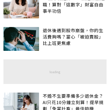
職！算對「這數字」財富自由
事半功倍
退休後遇到股市崩盤，你的生
活費夠嗎？當心「被迫賣股」
比上班更焦慮
不婚不生要準備多少退休金？
AI只花10分鐘立刻算！提早規
劃「免當社畜」最佳時機