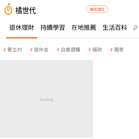
購買課程
退休理財
持續學習
在地推薦
生活百科
養生村
退休金
自書遺囑
補助
獨老