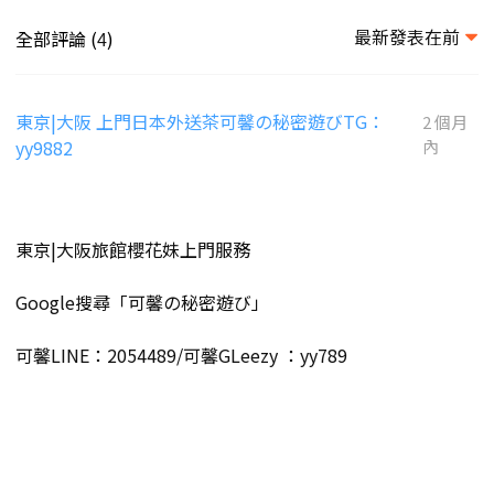
最新發表在前
全部評論 (
)
4
東京|大阪 上門日本外送茶可馨の秘密遊びTG：
2 個月
yy9882
內
東京|大阪旅館櫻花妹上門服務
Google搜尋「可馨の秘密遊び」
可馨LINE：2054489/可馨GLeezy ：yy789