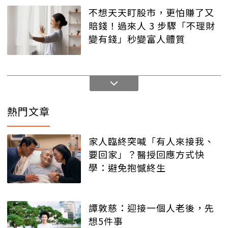
不想天天盯股市，更怕賺了又
賠錢！過來人 3 步驟「不理財
變有錢」秒變富人體質
熱門文章
家人臨終突喊「有人來接我、
要回家」？醫授回應方式快
學：避免抱憾終生
譚敦慈：迎接一個人老後，先
想5件事