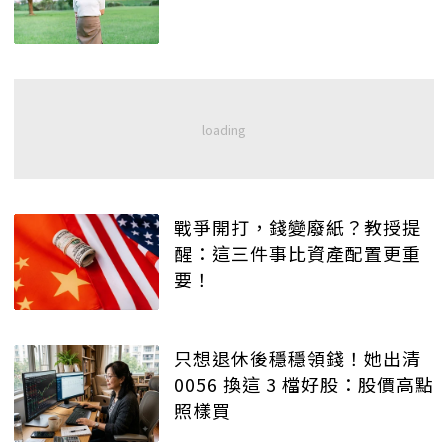
戰爭開打，錢變廢紙？教授提
醒：這三件事比資產配置更重
要！
只想退休後穩穩領錢！她出清
0056 換這 3 檔好股：股價高點
照樣買