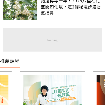
錯過再等一年！2025八里柚花
盛開如仙境，這2條秘境步道香
氣撲鼻
推薦課程