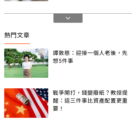
熱門文章
譚敦慈：迎接一個人老後，先
想5件事
戰爭開打，錢變廢紙？教授提
醒：這三件事比資產配置更重
要！