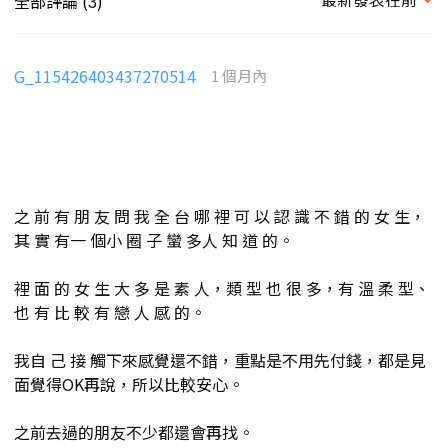
全部評論 (
)
3
G_115426403437270514
1 個月內
之 前 有 朋 友 問 我 全 台 哪 裡 可 以 認 識 不 錯 的 女 生，
其 實 有一 個小 圈 子 蠻 多人 知 道 的。
裡 面 的 女 生 大 多 是 素 人，類 型 也 很 多，有 溫 柔 型、
也 有 比 較 有 戀 人 感 的。
我自 己 接 觸下來感覺還不錯，重點是不用先付錢，都是見
面覺得OK再說，所以比較安心。
之前去過的朋友不少都還會再找。