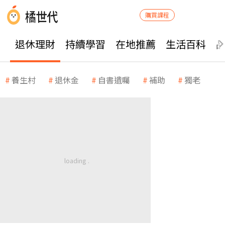
購買課程
退休理財
持續學習
在地推薦
生活百科
養生村
退休金
自書遺囑
補助
獨老