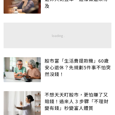
及
股市當「生活費提款機」60歲
安心退休？先規劃5件事不怕突
然沒錢！
不想天天盯股市，更怕賺了又
賠錢！過來人 3 步驟「不理財
變有錢」秒變富人體質