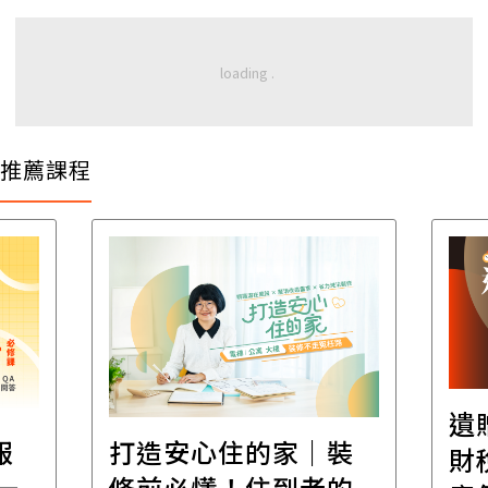
推薦課程
遺
報
打造安心住的家｜裝
財
一
修前必懂！住到老的