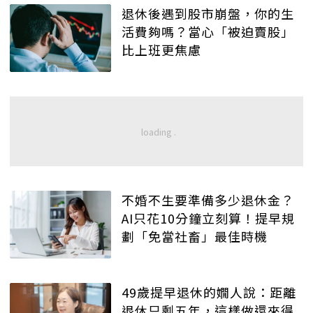
退休後遇到股市崩盤，你的生
活費夠嗎？當心「被迫賣股」
比上班更焦慮
不婚不生要準備多少退休金？
AI只花10分鐘立刻算！提早規
劃「免當社畜」最佳時機
49歲提早退休的嫺人說：距離
退休只剩五年，這樣做還來得