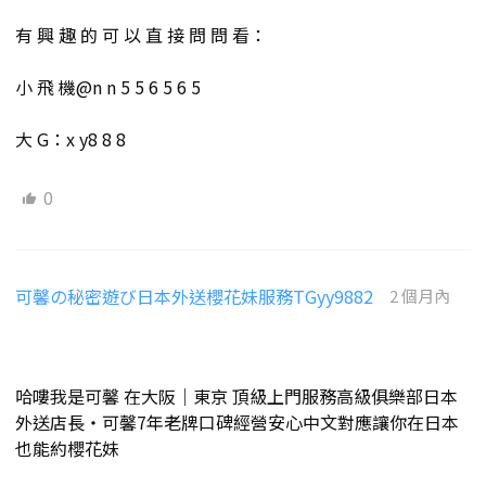
有 興 趣 的 可 以 直 接 問 問 看：
小 飛 機@n n 5 5 6 5 6 5
大 G：x y8 8 8
0
可馨の秘密遊び日本外送櫻花妹服務TGyy9882
2 個月內
哈嘍我是可馨 在大阪｜東京 頂級上門服務高級俱樂部日本
外送店長・可馨7年老牌口碑經營安心中文對應讓你在日本
也能約櫻花妹