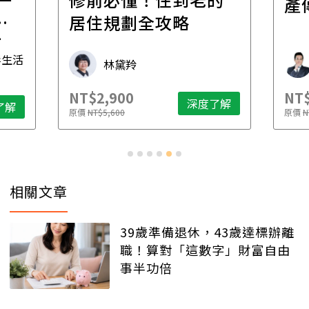
產
一
居住規劃全攻略
先
毒生活
林黛羚
NT$2,900
NT$
深度了解
了解
原價
NT$5,600
原價
N
相關文章
39歲準備退休，43歲達標辦離
職！算對「這數字」財富自由
事半功倍