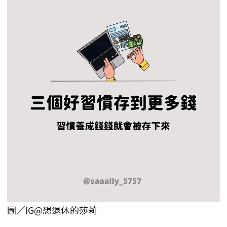
圖／IG@想退休的莎莉