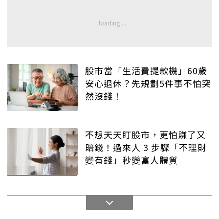
股市當「生活費提款機」60歲
安心退休？先規劃5件事不怕突
然沒錢！
不想天天盯股市，更怕賺了又
賠錢！過來人 3 步驟「不理財
變有錢」秒變富人體質