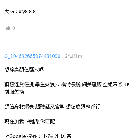
大 G：x y8 8 8
0
G_104632665974481090
2 個月內
想幹高顏值騷穴嗎
頂級淫貨任挑 學生妹浪穴 模特長腿 網美騷腰 空姐深喉 JK
制服欠操
顏值身材爆表 超聽話又會叫 想怎麼狠幹都行
現在加我 快速幫你匹配
📍Google 搜尋：小 韻 外 送 茶