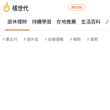
購買課程
退休理財
持續學習
在地推薦
生活百科
養生村
退休金
自書遺囑
補助
獨老