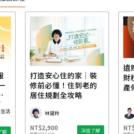
遺
報
打造安心住的家｜裝
財
一
修前必懂！住到老的
產
一
居住規劃全攻略
先
毒生活
林黛羚
NT$2,900
NT$
深度了解
了解
原價
NT$5,600
原價
N