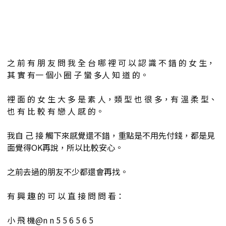
之 前 有 朋 友 問 我 全 台 哪 裡 可 以 認 識 不 錯 的 女 生，
其 實 有一 個小 圈 子 蠻 多人 知 道 的。
裡 面 的 女 生 大 多 是 素 人，類 型 也 很 多，有 溫 柔 型、
也 有 比 較 有 戀 人 感 的。
我自 己 接 觸下來感覺還不錯，重點是不用先付錢，都是見
面覺得OK再說，所以比較安心。
之前去過的朋友不少都還會再找。
有 興 趣 的 可 以 直 接 問 問 看：
小 飛 機@n n 5 5 6 5 6 5