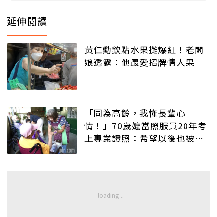
延伸閱讀
黃仁勳欽點水果攤爆紅！老闆
娘透露：他最愛招牌情人果
「同為高齡，我懂長輩心
情！」70歲嬤當照服員20年考
上專業證照：希望以後也被這
樣照顧