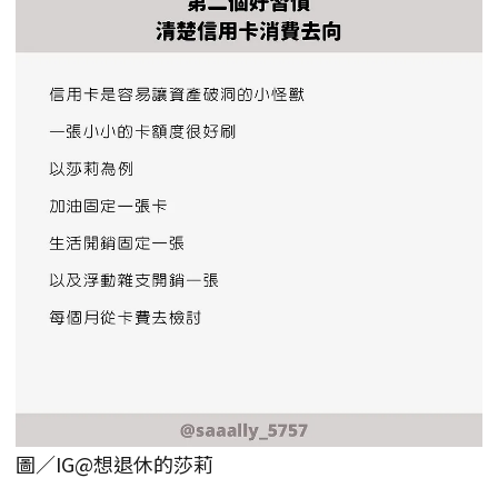
圖／IG@想退休的莎莉