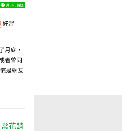
用LINE傳送
錢
好習
了月底，
或者曾同
慣是網友
日常花銷