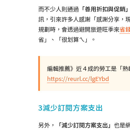
而不少人則通過
「善用折扣與促銷
訊，引來許多人感謝「感謝分享，
規劃時，會透過避開旅遊旺季來
省
省」、「很划算ㄟ」。
編輯推薦》近４成的勞工是「熟
https://reurl.cc/lgEYbd
3減少訂閱方案支出
另外，
「減少訂閱方案支出」
也是