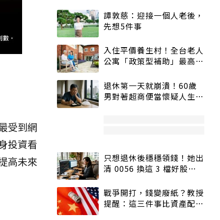
譚敦慈：迎接一個人老後，
先想5件事
入住平價養生村！全台老人
公寓「政策型補助」最高打
5折
退休第一天就崩潰！60歲
男對著超商便當懷疑人生
「一切好安靜」
最受到網
身投資看
只想退休後穩穩領錢！她出
提高未來
清 0056 換這 3 檔好股：
股價高點照樣買
戰爭開打，錢變廢紙？教授
提醒：這三件事比資產配置
更重要！