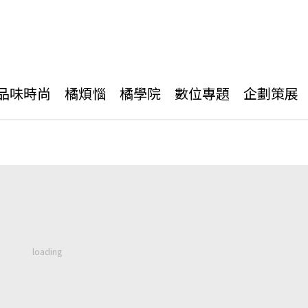
品味時尚
橘煩惱
橘學院
數位專題
企劃策展