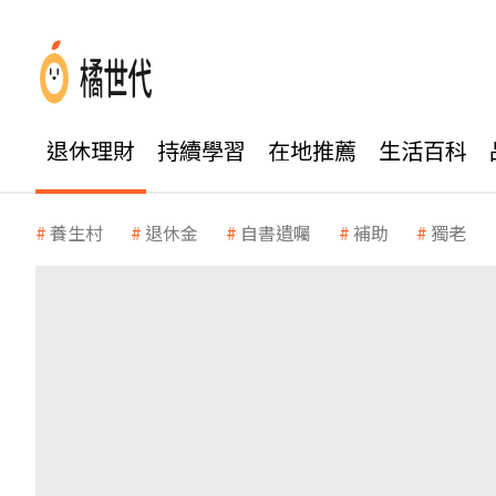
退休理財
持續學習
在地推薦
生活百科
養生村
退休金
自書遺囑
補助
獨老