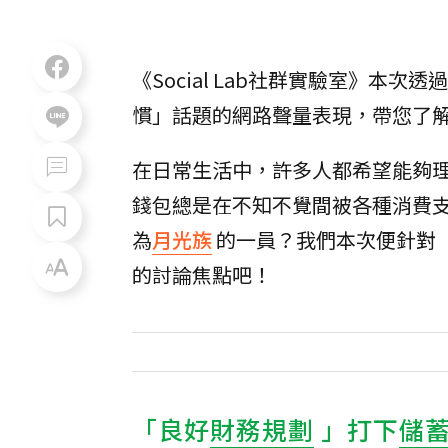
《Social Lab社群實驗室》本次
慣」話題的網路聲量表現，帶您了
在日常生活中，許多人都希望能夠
錢包總是在不知不覺間被各種消費
為
月光族
的一員？我們本次便針對
的討論焦點吧！
「良好
財務規劃
」打下
儲