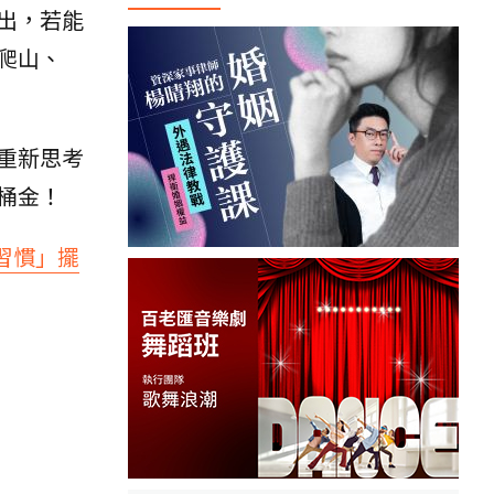
出，若能
爬山、
重新思考
桶金！
習慣」擺