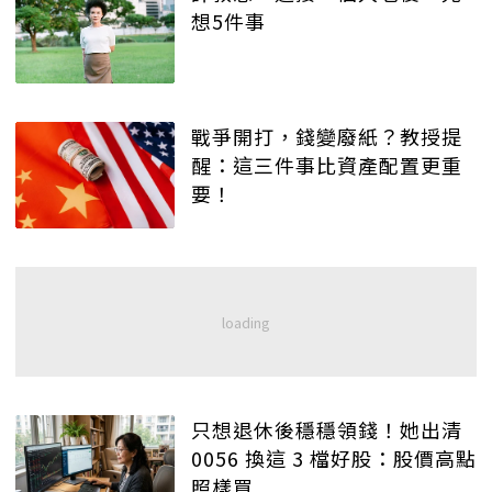
想5件事
戰爭開打，錢變廢紙？教授提
醒：這三件事比資產配置更重
要！
只想退休後穩穩領錢！她出清
0056 換這 3 檔好股：股價高點
照樣買