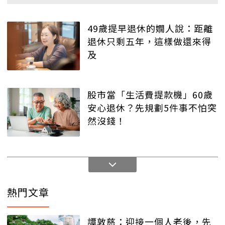
49歲提早退休的嫺人說：距離
退休只剩五年，這樣做還來得
及
股市當「生活費提款機」60歲
安心退休？先規劃5件事不怕突
然沒錢！
熱門文章
譚敦慈：迎接一個人老後，先