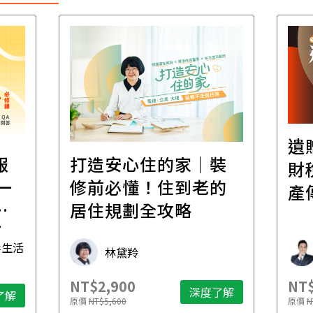
遺贈稅規劃直播課│
裝
百
財稅專家親授，讓資
的
經
產傳承更有效率
年
財稅專家 朱家棟
NT$2,500
NT$
了解
深度了解
原價
NT$4,888
原價
N