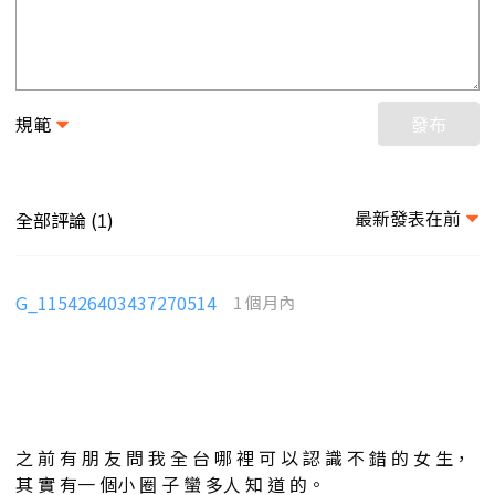
規範
發布
最新發表在前
全部評論 (
)
1
G_115426403437270514
1 個月內
之 前 有 朋 友 問 我 全 台 哪 裡 可 以 認 識 不 錯 的 女 生，
其 實 有一 個小 圈 子 蠻 多人 知 道 的。