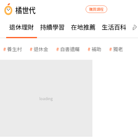
購買課程
退休理財
持續學習
在地推薦
生活百科
養生村
退休金
自書遺囑
補助
獨老