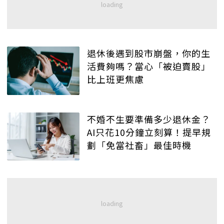
退休後遇到股市崩盤，你的生
活費夠嗎？當心「被迫賣股」
比上班更焦慮
不婚不生要準備多少退休金？
AI只花10分鐘立刻算！提早規
劃「免當社畜」最佳時機