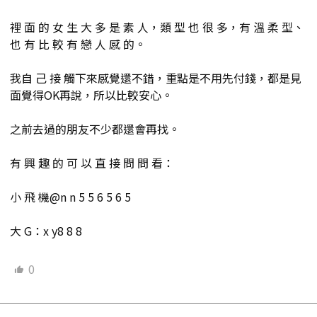
裡 面 的 女 生 大 多 是 素 人，類 型 也 很 多，有 溫 柔 型、
也 有 比 較 有 戀 人 感 的。
我自 己 接 觸下來感覺還不錯，重點是不用先付錢，都是見
面覺得OK再說，所以比較安心。
之前去過的朋友不少都還會再找。
有 興 趣 的 可 以 直 接 問 問 看：
小 飛 機@n n 5 5 6 5 6 5
大 G：x y8 8 8
0