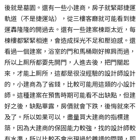
後就是墓園。還有一些小建商，房子就緊鄰捷運
軌道（不是捷運站），從三樓客廳就可能看到捷
運轟隆隆的開過去。還有一些建案棟距太近，每
棟樓都緊緊相連，會造成採光不足和壓迫感。還
看過一個建案，浴室的門和馬桶剛好擦肩而過，
所以上厠所都要先開門，人進去後，把門關起
來，才能上厠所，這都是很沒經驗的設計師設計
的，小建商為了省錢，比較可能用這類的小設計
師。這種建案在預售時期可能看不出缺點，但建
好之後，缺點畢露，房價就會下跌，後悔就來不
及了。所以如果可以，盡量買大建商的指標建
築，因為大建商的保固能力較強，找的設計師較
有水準，所以比較不會出現過於離譜的問題，即