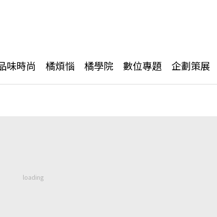
品味時尚
橘煩惱
橘學院
數位專題
企劃策展