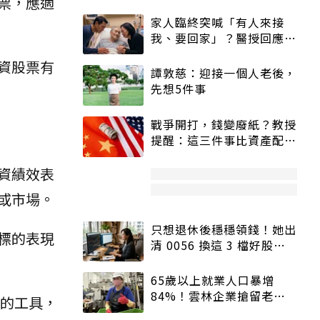
票，應適
家人臨終突喊「有人來接
我、要回家」？醫授回應方
式快學：避免抱憾終生
資股票有
譚敦慈：迎接一個人老後，
先想5件事
戰爭開打，錢變廢紙？教授
提醒：這三件事比資產配置
更重要！
資績效表
或市場。
只想退休後穩穩領錢！她出
標的表現
清 0056 換這 3 檔好股：
股價高點照樣買
65歲以上就業人口暴增
84%！雲林企業搶留老員
的工具，
工：穩定性高、經驗豐富