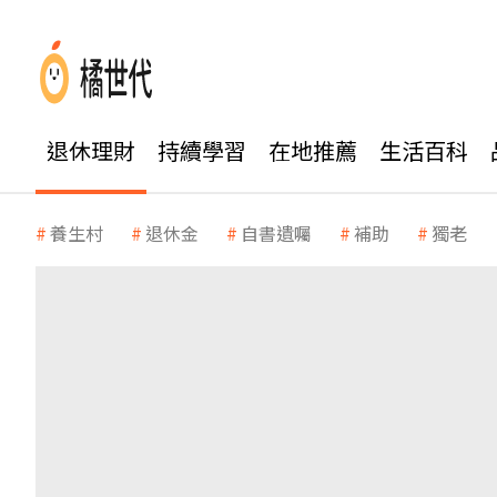
退休理財
持續學習
在地推薦
生活百科
養生村
退休金
自書遺囑
補助
獨老