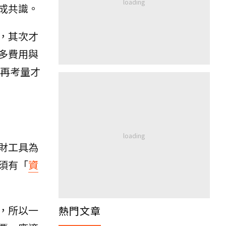
成共識。
，其次才
多費用與
裕再考量才
財工具為
須有「
資
，所以一
熱門文章