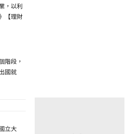
業，以利
》【理財
個階段，
出國就
國立大