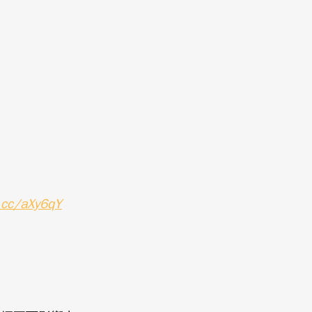
l.cc/aXy6qY