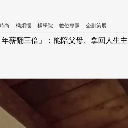
時尚
橘煩惱
橘學院
數位專題
企劃策展
行「年薪翻三倍」：能陪父母、拿回人生