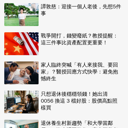
譚敦慈：迎接一個人老後，先想5件
事
戰爭開打，錢變廢紙？教授提醒：
這三件事比資產配置更重要！
家人臨終突喊「有人來接我、要回
家」？醫授回應方式快學：避免抱
憾終生
只想退休後穩穩領錢！她出清
0056 換這 3 檔好股：股價高點照
樣買
退休養生村新趨勢「和大學當鄰